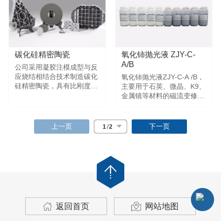
碳化硅精密陶瓷
氧化铈抛光液 ZJY-C-
A/B
公司采用凝胶注模成型与反
应烧结相结合技术制造碳化
氧化铈抛光液ZJY-C-A /B，
硅精密陶瓷，具有比刚度
主要用于石英、微晶、K9、
高、热稳定性好、光学加工
金属镜等材料的磁流变修形
性能优异等特点，是目前光
抛光，满足光学元件高精度
学系统用最佳反射镜材料之
面形需求。
一。产品不仅广泛应用于各
上一页
下一页
1
/
2
类先进光学系统，在半导体
制造、精密仪器、高速轨道
交通、新能源汽车等领域也
有广泛应用前景。
返回首页
网站地图