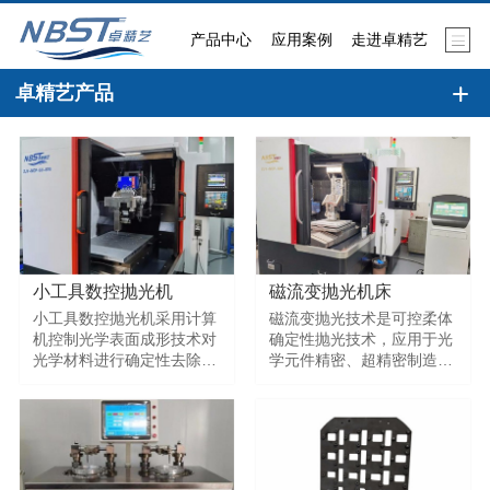
产品中心
应用案例
走进卓精艺
卓精艺产品
小工具数控抛光机
磁流变抛光机床
小工具数控抛光机采用计算
磁流变抛光技术是可控柔体
机控制光学表面成形技术对
确定性抛光技术，应用于光
光学材料进行确定性去除抛
学元件精密、超精密制造，
光，具有比传统抛光工艺更
以精确微量确定性去除、高
高的抛光效率，且可以解决
效率获得数十纳米以下高精
传统抛光很难去除的局部面
度面形、纳米级表面质量且
形误差，有效提高元件抛光
近无亚表面缺陷，很好地满
面形的精度指标，是一种高
足航天、航空和国防等领域
精度且高效的新型加工工
光学元件的超精密加工需